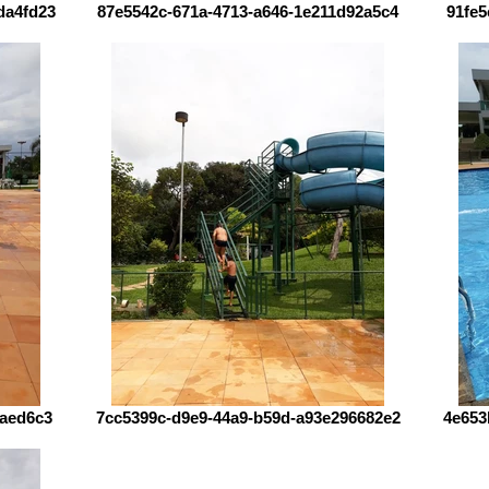
da4fd23
87e5542c-671a-4713-a646-1e211d92a5c4
91fe5
0aed6c3
7cc5399c-d9e9-44a9-b59d-a93e296682e2
4e653