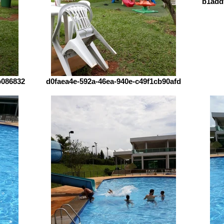
b1add
b086832
d0faea4e-592a-46ea-940e-c49f1cb90afd