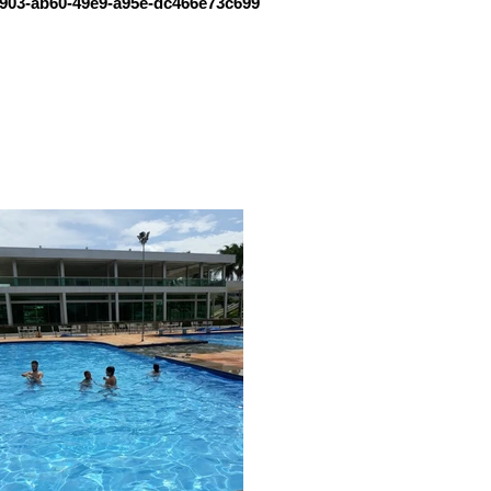
903-ab60-49e9-a95e-dc466e73c699