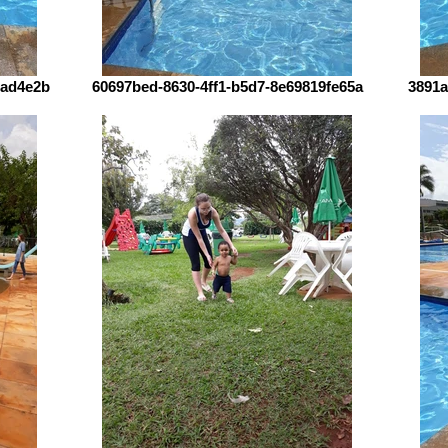
3ad4e2b
60697bed-8630-4ff1-b5d7-8e69819fe65a
3891a