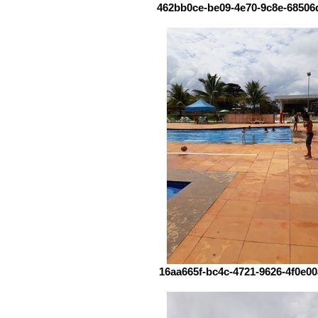
462bb0ce-be09-4e70-9c8e-68506
16aa665f-bc4c-4721-9626-4f0e0